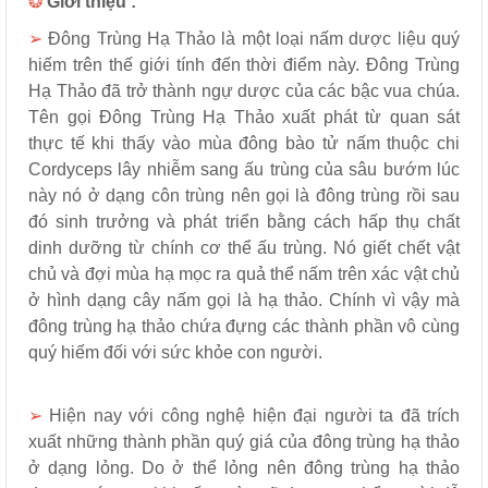
❂
Giới thiệu :
➢
Đông Trùng Hạ Thảo là một loại nấm dược liệu quý
hiếm trên thế giới tính đến thời điểm này. Đông Trùng
Hạ Thảo đã trở thành ngự dược của các bậc vua chúa.
Tên gọi Đông Trùng Hạ Thảo xuất phát từ quan sát
thực tế khi thấy vào mùa đông bào tử nấm thuộc chi
Cordyceps lây nhiễm sang ấu trùng của sâu bướm lúc
này nó ở dạng côn trùng nên gọi là đông trùng rồi sau
đó sinh trưởng và phát triển bằng cách hấp thụ chất
dinh dưỡng từ chính cơ thể ấu trùng. Nó giết chết vật
chủ và đợi mùa hạ mọc ra quả thể nấm trên xác vật chủ
ở hình dạng cây nấm gọi là hạ thảo. Chính vì vậy mà
đông trùng hạ thảo chứa đựng các thành phần vô cùng
quý hiếm đối với sức khỏe con người.
➢
Hiện nay với công nghệ hiện đại người ta đã trích
xuất những thành phần quý giá của đông trùng hạ thảo
ở dạng lỏng. Do ở thể lỏng nên đông trùng hạ thảo