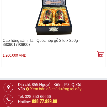
Cao hồng sâm Hàn Quốc hộp gỗ 2 lọ x 250g -
8809017909007
1.200.000 VND
Địa chỉ: 855 Nguyễn Kiệm, P.3, Q. Gò
Vấp
Xem bản đồ chỉ đường tại đây
Tel: 028-350-66666
090.77.999.88
Hotline: