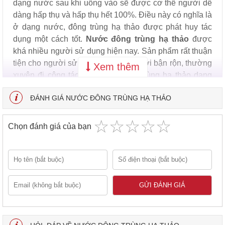
dạng nước sau khi uống vào sẽ được cơ thể người dễ
dàng hấp thụ và hấp thụ hết 100%. Điều này có nghĩa là
ở dạng nước, đông trùng hạ thảo được phát huy tác
dụng một cách tốt.
Nước đông trùng hạ thảo
được
khá nhiều người sử dụng hiện nay. Sản phẩm rất thuận
tiện cho người sử dụng. Những người bận rộn, thường
Xem thêm
xuyên đi công tác xa. Nước đông trùng hạ thảo dạng
nước sau khi mua về không cần phải chế biến hay làm
ĐÁNH GIÁ NƯỚC ĐÔNG TRÙNG HẠ THẢO
các công việc khác giống như sắc thuốc Bắc. Nước
đông trùng hạ thảo có thể uống luôn.
☆
★
☆
★
☆
★
☆
★
☆
★
Chọn đánh giá của bạn