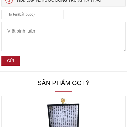
HỎI, ĐÁP VỀ NƯỚC ĐÔNG TRÙNG HẠ THẢO
SẢN PHẨM GỢI Ý
❂
Tác dụng và công dụng: