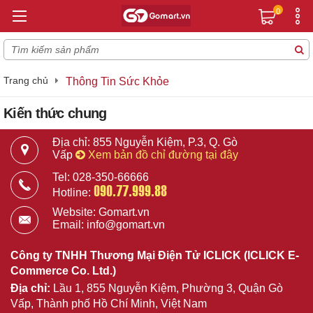
0
Trang chủ
Thông Tin Sức Khỏe
Kiến thức chung
Địa chỉ: 855 Nguyễn Kiệm, P.3, Q. Gò
Vấp
Xem bản đồ chỉ đường tại đây
Tel: 028-350-66666
090.77.999.88
Hotline:
Website: Gomart.vn
Email: info@gomart.vn
Công ty TNHH Thương Mại Điện Tử ICLICK (ICLICK E-
Commerce Co. Ltd.)
Địa chỉ:
Lầu 1, 855 Nguyễn Kiệm, Phường 3, Quận Gò
Vấp, Thành phố Hồ Chí Minh, Việt Nam