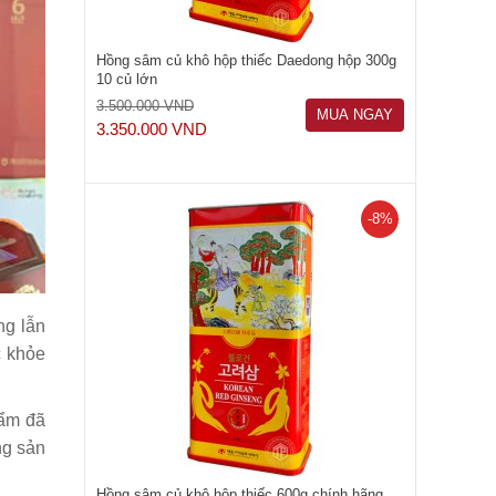
Hồng sâm củ khô hộp thiếc Daedong hộp 300g
10 củ lớn
3.500.000 VND
MUA NGAY
3.350.000 VND
-8%
ng lẫn
c khỏe
hẩm đã
ng sản
Hồng sâm củ khô hộp thiếc 600g chính hãng