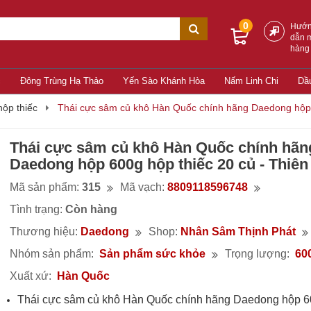
0
Hướ
dẫn 
hàng
c
Đông Trùng Hạ Thảo
Yến Sào Khánh Hòa
Nấm Linh Chi
Dầ
ộp thiếc
Thái cực sâm củ khô Hàn Quốc chính hãng Daedong hộp 
Thái cực sâm củ khô Hàn Quốc chính hãn
Daedong hộp 600g hộp thiếc 20 củ - Thiê
Mã sản phẩm:
315
Mã vạch:
8809118596748
Tình trạng:
Còn hàng
Thương hiệu:
Daedong
Shop:
Nhân Sâm Thịnh Phát
Nhóm sản phẩm:
Sản phẩm sức khỏe
Trọng lượng:
60
Xuất xứ:
Hàn Quốc
Thái cực sâm củ khô Hàn Quốc chính hãng Daedong hộp 