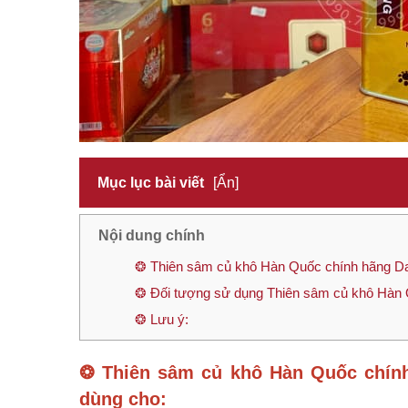
Mục lục bài viết
[Ẩn]
Nội dung chính
❂ Thiên sâm củ khô Hàn Quốc chính hãng Da
❂ Đối tượng sử dụng Thiên sâm củ khô Hàn 
❂ Lưu ý:
❂
Thiên sâm củ khô Hàn Quốc chín
dùng cho: