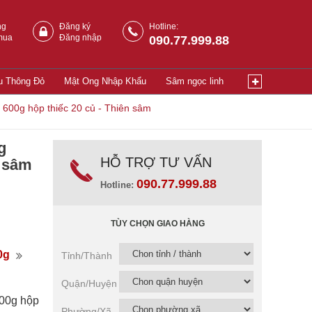
ng
Đăng ký
Hotline:
mua
Đăng nhập
090.77.999.88
u Thông Đỏ
Mật Ong Nhập Khẩu
Sâm ngọc linh
600g hộp thiếc 20 củ - Thiên sâm
g
HỖ TRỢ TƯ VẤN
n sâm
090.77.999.88
Hotline:
TÙY CHỌN GIAO HÀNG
0g
Tỉnh/Thành
Quận/Huyện
600g hộp
Phường/Xã