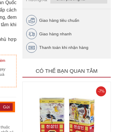
Hàn Quốc
hấp cách
ợng, đem
Giao hàng tiêu chuẩn
tâm khi
Giao hàng nhanh
phù hợp
Thanh toán khi nhận hàng
kèm
gay
CÓ THỂ BẠN QUAN TÂM
quà
-7%
 thuộc