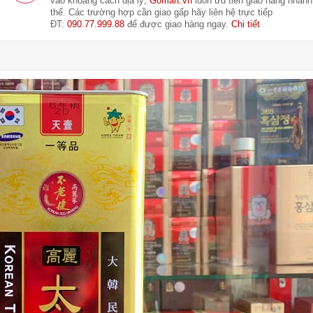
vào khoảng cách địa lý,
Gomart.vn
luôn ưu tiên giao hàng nhanh
thể. Các trường hợp cần giao gấp hãy liên hệ trực tiếp
ĐT:
090.77.999.88
để được giao hàng ngay.
Chi tiết