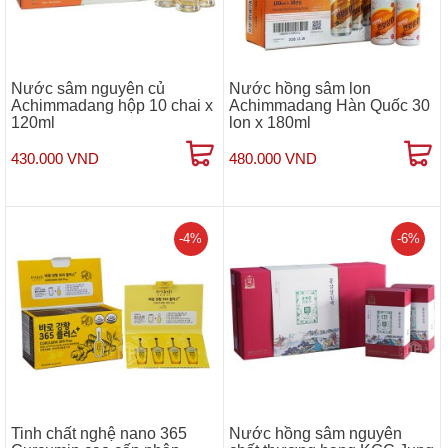
Nước sâm nguyên củ
Nước hồng sâm lon
Achimmadang hộp 10 chai x
Achimmadang Hàn Quốc 30
120ml
lon x 180ml
430.000 VND
480.000 VND
-4%
-6%
Tinh chất nghệ nano 365
Nước hồng sâm nguyên