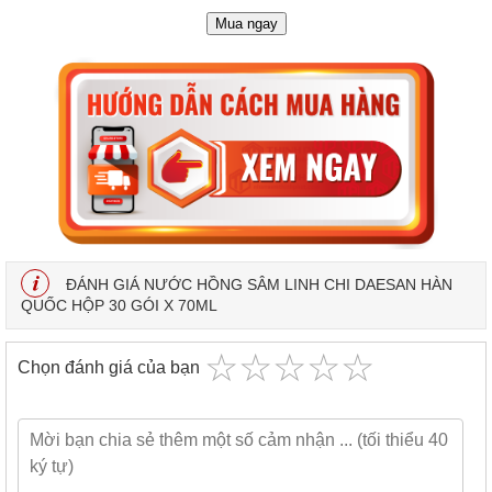
Mua ngay
ĐÁNH GIÁ NƯỚC HỒNG SÂM LINH CHI DAESAN HÀN
QUỐC HỘP 30 GÓI X 70ML
☆
★
☆
★
☆
★
☆
★
☆
★
Chọn đánh giá của bạn