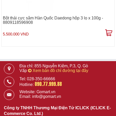
Bột thái cực sâm Hàn Quốc Daedong hộp 3 lọ x 100g -
8809118596908
5.500.000 VND
Địa chỉ: 855 Nguyễn Kiệm, P.3, Q. Gò
Vấp
Xem bản đồ chỉ đường tại đây
Tel: 028-350-66666
090.77.999.88
Hotline:
Website: Gomart.vn
Email: info@gomart.vn
Công ty TNHH Thương Mại Điện Tử ICLICK (ICLICK E-
Commerce Co. Ltd.)