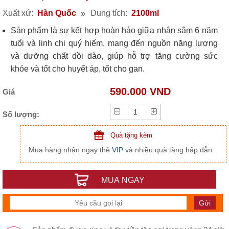
Xuất xứ:
Hàn Quốc
Dung tích:
2100ml
Sản phẩm là sự kết hợp hoàn hảo giữa nhân sâm 6 năm
tuổi và linh chi quý hiếm, mang đến nguồn năng lượng
và dưỡng chất dồi dào, giúp hỗ trợ tăng cường sức
khỏe và tốt cho huyết áp, tốt cho gan.
Nước hồng sâm linh chi Daesan Hàn Quốc với thiết kế
590.000 VND
Giá
sang trọng, thể tích mỗi gói 70ml, sử dụng tiện lợi. Sản
phẩm không chỉ là thức uống bổ dưỡng mà còn là món
Số lượng:
quà sức khỏe ý nghĩa dành tặng người thân và bạn bè.
Quà tặng kèm
Mua hàng nhận ngay thẻ
VIP
và nhiều quà tặng hấp dẫn.
MUA NGAY