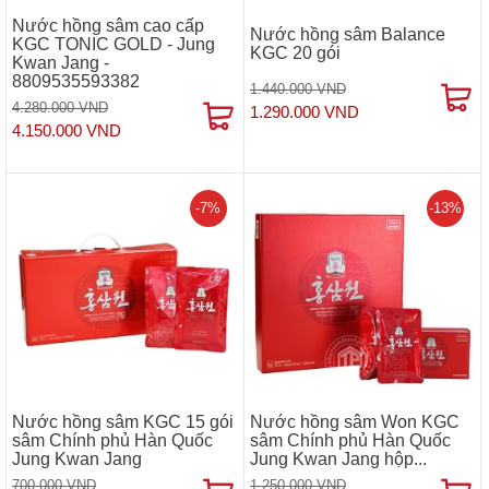
Nước hồng sâm cao cấp
Nước hồng sâm Balance
KGC TONIC GOLD - Jung
KGC 20 gói
Kwan Jang -
8809535593382
1.440.000 VND
4.280.000 VND
1.290.000 VND
4.150.000 VND
-7%
-13%
Nước hồng sâm KGC 15 gói
Nước hồng sâm Won KGC
sâm Chính phủ Hàn Quốc
sâm Chính phủ Hàn Quốc
Jung Kwan Jang
Jung Kwan Jang hộp...
700.000 VND
1.250.000 VND