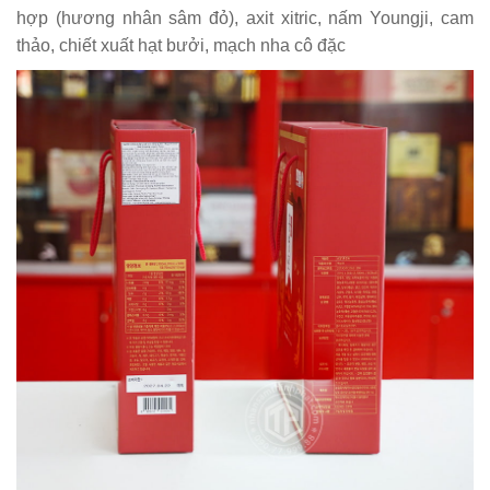
hợp (hương nhân sâm đỏ), axit xitric, nấm Youngji, cam
thảo, chiết xuất hạt bưởi, mạch nha cô đặc