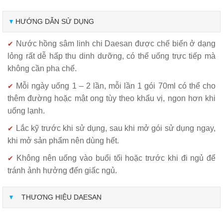
HƯỚNG DẪN SỬ DỤNG
Nước hồng sâm linh chi Daesan được chế biến ở dạng
✔
lỏng rất dễ hấp thu dinh dưỡng, có thể uống trực tiếp mà
không cần pha chế.
Mỗi ngày uống 1 – 2 lần, mỗi lần 1 gói 70ml có thể cho
✔
thêm đường hoặc mật ong tùy theo khẩu vị, ngon hơn khi
uống lạnh.
Lắc kỹ trước khi sử dụng, sau khi mở gói sử dụng ngay,
✔
k
hi mở sản phẩm nên dùng hết.
Không nên uống vào buổi tối hoặc trước khi đi ngủ để
✔
tránh ảnh hưởng đến giấc ngủ.
THƯƠNG HIỆU DAESAN