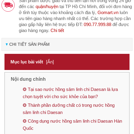
Sản phẩm được giao và thu tiền tận nơi trong vòng 24 giờ
đến các
quận/huyện
tại TP Hồ Chí Minh, đối với đơn hàng
ở tỉnh tùy thuộc vào khoảng cách địa lý,
Gomart.vn
luôn
ưu tiên giao hàng nhanh nhất có thể. Các trường hợp cần
giao gấp hãy liên hệ trực tiếp ĐT:
090.77.999.88
để được
giao hàng ngay.
Chi tiết
CHI TIẾT SẢN PHẨM
Mục lục bài viết
[Ẩn]
Nội dung chính
❂ Tại sao nước hồng sâm linh chi Daesan là lựa
chọn tuyệt vời cho sức khỏe của bạn?
❂ Thành phần dưỡng chất có trong nước hồng
sâm linh chi Daesan
❂ Công dụng nước hồng sâm linh chi Daesan Hàn
Quốc