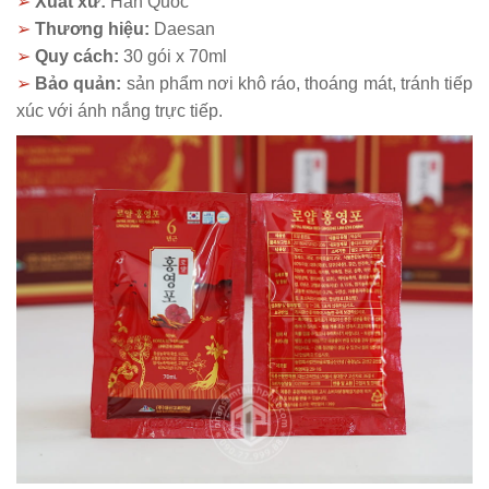
➢
Xuất xứ:
Hàn Quốc
➢
Thương hiệu:
Daesan
➢
Quy cách:
30 gói x 70ml
➢
Bảo quản:
sản phẩm nơi khô ráo, thoáng mát, tránh tiếp
xúc với ánh nắng trực tiếp.