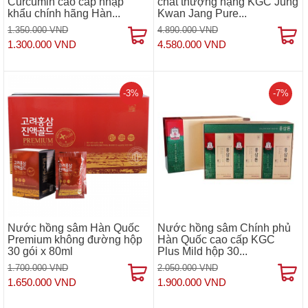
Curcumin cao cấp nhập
chất thượng hạng KGC Jung
khẩu chính hãng Hàn...
Kwan Jang Pure...
1.350.000 VND
4.890.000 VND
1.300.000 VND
4.580.000 VND
-3%
-7%
Nước hồng sâm Hàn Quốc
Nước hồng sâm Chính phủ
Premium không đường hộp
Hàn Quốc cao cấp KGC
30 gói x 80ml
Plus Mild hộp 30...
1.700.000 VND
2.050.000 VND
1.650.000 VND
1.900.000 VND