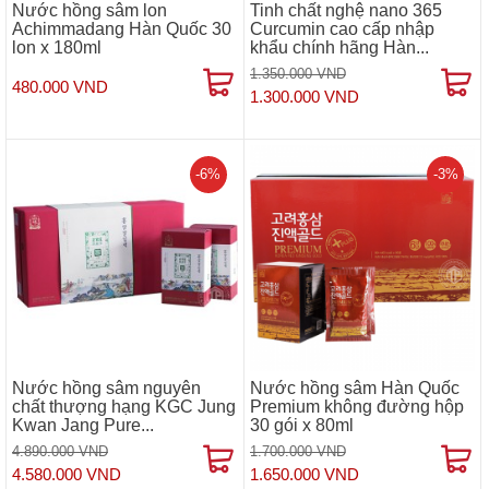
Nước hồng sâm lon
Tinh chất nghệ nano 365
Achimmadang Hàn Quốc 30
Curcumin cao cấp nhập
lon x 180ml
khẩu chính hãng Hàn...
1.350.000 VND
480.000 VND
1.300.000 VND
-6%
-3%
Nước hồng sâm nguyên
Nước hồng sâm Hàn Quốc
chất thượng hạng KGC Jung
Premium không đường hộp
Kwan Jang Pure...
30 gói x 80ml
4.890.000 VND
1.700.000 VND
4.580.000 VND
1.650.000 VND