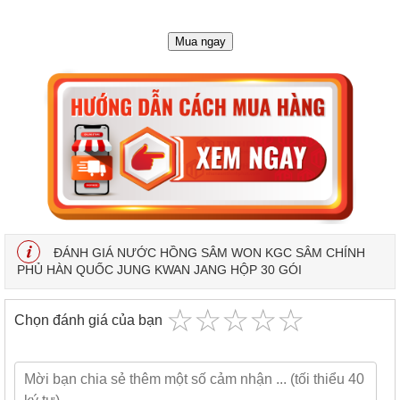
Mua ngay
ĐÁNH GIÁ NƯỚC HỒNG SÂM WON KGC SÂM CHÍNH
PHỦ HÀN QUỐC JUNG KWAN JANG HỘP 30 GÓI
☆
★
☆
★
☆
★
☆
★
☆
★
Chọn đánh giá của bạn