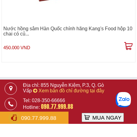
Nước hồng sâm Hàn Quốc chính hãng Kang's Food hộp 10
chai có củ...
450.000 VND
Địa chỉ: 855 Nguyễn Kiệm, P.3, Q. Gò
Vấp
Xem bản đồ chỉ đường tại đây
Tel: 028-350-66666
090.77.999.88
Hotline:
Website: Gomart.vn
MUA NGAY
090.77.999.88
Email: info@gomart.vn
Công ty TNHH Thương Mại Điện Tử ICLICK (ICLICK E-