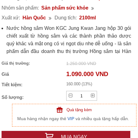
Nhóm sản phẩm:
Sản phẩm sức khỏe
Xuất xứ:
Hàn Quốc
Dung tích:
2100ml
Nước hồng sâm Won KGC Jung Kwan Jang hộp 30 gói
chiết xuất từ hồng sâm và các thành phần thảo dược
quý khác và mật ong có vị ngọt dịu nhẹ dễ uống - là sản
phẩm dẫn đầu doanh thu thị trường Hồng sâm tại Hàn
Quốc
Giá thị trường:
1.250.000 VND
Hỗ trợ tăng cường sức đề kháng cho cơ thể, hỗ trợ điều
1.090.000 VND
Giá
hòa quá trình trao đổi chất, hỗ trợ tăng cường sức khỏe,
giảm mệt mỏi.
160.000 (13%)
Tiết kiệm:
Số lượng:
Quà tặng kèm
Mua hàng nhận ngay thẻ
VIP
và nhiều quà tặng hấp dẫn.
MUA NGAY