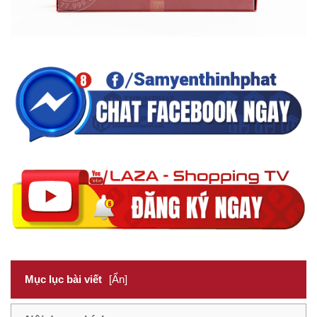
Mục lục bài viết
[Ẩn]