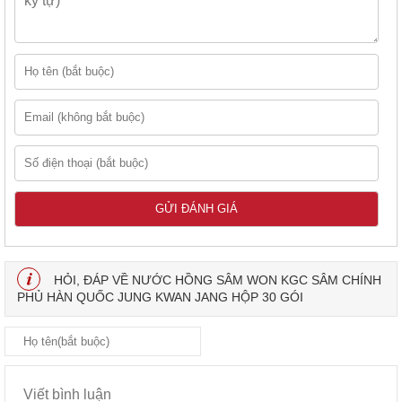
HỎI, ĐÁP VỀ NƯỚC HỒNG SÂM WON KGC SÂM CHÍNH
PHỦ HÀN QUỐC JUNG KWAN JANG HỘP 30 GÓI