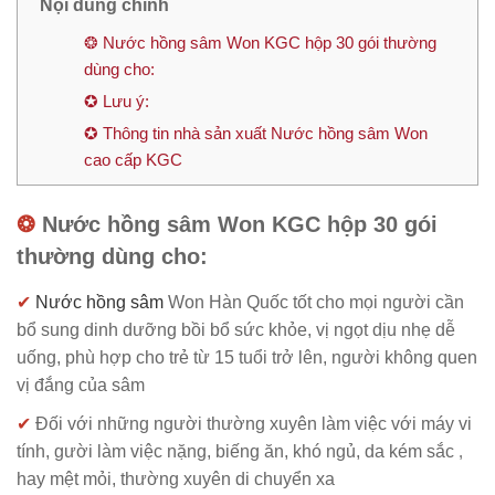
Nội dung chính
❂ Nước hồng sâm Won KGC hộp 30 gói thường
dùng cho:
✪ Lưu ý:
✪ Thông tin nhà sản xuất Nước hồng sâm Won
cao cấp KGC
❂
Nước hồng sâm Won KGC hộp 30 gói
thường dùng cho:
✔
Nước hồng sâm
Won Hàn Quốc tốt cho mọi người cần
bổ sung dinh dưỡng bồi bổ sức khỏe, vị ngọt dịu nhẹ dễ
uống, phù hợp cho trẻ từ 15 tuổi trở lên, người không quen
vị đắng của sâm
✔
Đối với những người thường xuyên làm việc với máy vi
tính, gười làm việc nặng, biếng ăn, khó ngủ, da kém sắc
,
hay mệt mỏi, thường xuyên di chuyển xa