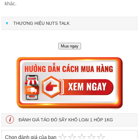
khác.
THƯƠNG HIỆU NUTS TALK
Mua ngay
ĐÁNH GIÁ TÁO ĐỎ SẤY KHÔ LOẠI 1 HỘP 1KG
☆
★
☆
★
☆
★
☆
★
☆
★
Chọn đánh giá của bạn