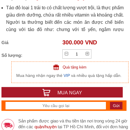
Táo đỏ loại 1 trái to có chất lượng vượt trội, là thực phẩm
giàu dinh dưỡng, chứa rất nhiều vitamin và khoáng chất.
Người ta thường biết đến các món ăn được chế biến
cùng với táo đỏ như: chưng với tổ yến, ngâm rượu
chung với nhân sâm tươi, gà hầm, nấu nước uống, ăn
300.000 VND
Giá
trực tiếp... Và giờ đây, để có thể sử dụng táo đỏ một cách
dễ dàng hơn mà vẫn giữ được toàn bộ giá trị dinh
Số lượng:
dưỡng.
Quà tặng kèm
Mua hàng nhận ngay thẻ
VIP
và nhiều quà tặng hấp dẫn.
MUA NGAY
Sản phẩm được giao và thu tiền tận nơi trong vòng 24 giờ
đến các
quận/huyện
tại TP Hồ Chí Minh, đối với đơn hàng