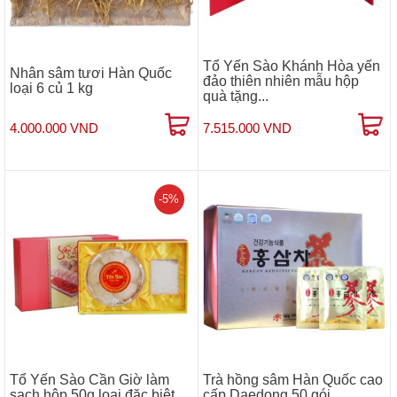
Tổ Yến Sào Khánh Hòa yến
Nhân sâm tươi Hàn Quốc
đảo thiên nhiên mẫu hộp
loại 6 củ 1 kg
quà tặng...
4.000.000 VND
7.515.000 VND
-5%
Tổ Yến Sào Cần Giờ làm
Trà hồng sâm Hàn Quốc cao
sạch hộp 50g loại đặc biệt
cấp Daedong 50 gói