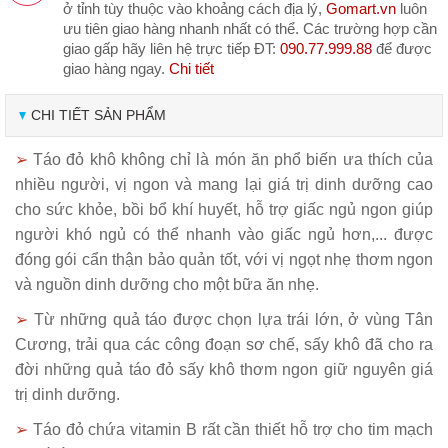
ở tỉnh tùy thuộc vào khoảng cách địa lý,
Gomart.vn
luôn
ưu tiên giao hàng nhanh nhất có thể. Các trường hợp cần
giao gấp hãy liên hệ trực tiếp ĐT:
090.77.999.88
để được
giao hàng ngay.
Chi tiết
CHI TIẾT SẢN PHẨM
➢
Táo đỏ khô không chỉ là món ăn phổ biến ưa thích của
nhiều người, vị ngon và mang lại giá trị dinh dưỡng cao
cho sức khỏe, bồi bổ khí huyết, hỗ trợ
giấc ngủ ngon
giúp
người khó ngủ có thể nhanh vào giấc ngủ hơn,... được
đóng gói cẩn thận bảo quản tốt, với vị ngọt nhẹ thơm ngon
và nguồn dinh dưỡng cho một bữa ăn nhẹ.
➢
Từ những quả táo được chọn lựa trái lớn, ở vùng Tân
Cương, trải qua các công đoạn sơ chế, sấy khô đã cho ra
đời những quả táo đỏ sấy khô thơm ngon giữ nguyên giá
trị dinh dưỡng.
➢
Táo đỏ chứa vitamin B rất cần thiết hỗ trợ cho tim mạch