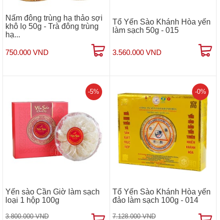
Nấm đông trùng hạ thảo sợi
Tổ Yến Sào Khánh Hòa yến
khô lọ 50g - Trà đông trùng
làm sạch 50g - 015
hạ...
750.000 VND
3.560.000 VND
-5%
-0%
Yến sào Cần Giờ làm sạch
Tổ Yến Sào Khánh Hòa yến
loại 1 hộp 100g
đảo làm sạch 100g - 014
3.800.000 VND
7.128.000 VND