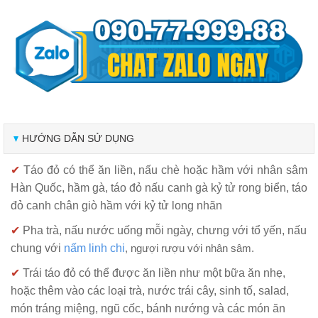
HƯỚNG DẪN SỬ DỤNG
✔
Táo đỏ có thể ăn liền, nấu chè hoặc hầm với nhân sâm
Hàn Quốc, hầm gà, táo đỏ nấu canh gà kỷ tử rong biển, táo
đỏ canh chân giò hầm với kỷ tử long nhãn
✔
Pha trà, nấu nước uống mỗi ngày, chưng với tổ yến, nấu
chung với
nấm linh chi
, ngượi rượu với nhân sâm.
✔
Trái táo đỏ có thể được ăn liền như một bữa ăn nhẹ,
hoặc thêm vào các loại trà, nước trái cây, sinh tố, salad,
món tráng miệng, ngũ cốc, bánh nướng và các món ăn