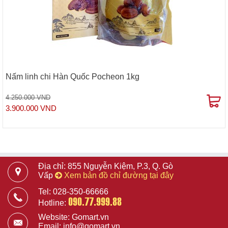
Nấm linh chi Hàn Quốc Pocheon 1kg
4.250.000 VND
3.900.000 VND
Địa chỉ: 855 Nguyễn Kiệm, P.3, Q. Gò
Vấp
Xem bản đồ chỉ đường tại đây
Tel: 028-350-66666
090.77.999.88
Hotline:
Website: Gomart.vn
Email: info@gomart.vn